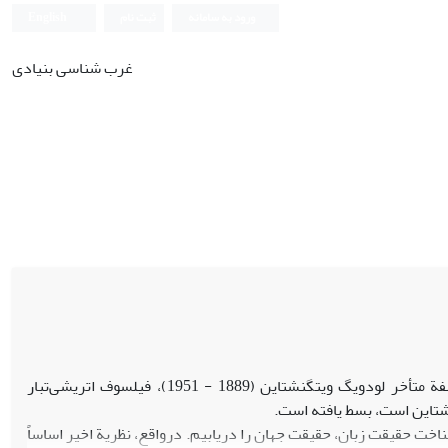
ورود به سامانه
ثبت نام
English
غرب شناسی بنیادی
نظریة بازی‌های زبانی (the theory of language games)، محوری‌ترین بحث فلسفة متأخر لودویگ ویتگنشتاین (1889 - 1951)، فیلسوف اتریشی‌‌تبار
شتاین است، بسط یافته است.
اخت حقیقت زبان، حقیقت جهان را دریابیم. درواقع، نظریة اخیر اساساً