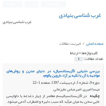
ورود به سامانه
ثبت نام
English
غرب شناسی بنیادی
غرب شناسی بنیادی
صفحه اصلی
فهرست مقالات
کلیدواژه‌ها =
ارتباط
تعداد مقالات:
1
بررسیِ «تنهایی اگزیستانسیال» در دنیای مدرن و روش‌های
مواجهه با آن با تکیه بر آراء «اروین یالوم»
دوره 9، شماره 1، اردیبهشت 1397، صفحه
1-22
مهسا امیری، امیرعباس علیزمانی
چکیده
در اگزیستانسیالیسم معاصر از چهار دغدغه یا دلواپسی
غایی سخن به میان می­آید که سبب دلهره و اضطراب آدمی می­شود.