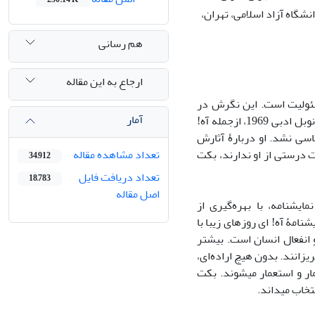
شگاه آزاد اسلامی، تهران،
هم رسانی
ارجاع به این مقاله
سئولیت است. این نگرش در
آمار
نمایشنامه‌های ساموئل بکت، نویسندۀ فرانسوی ایرلندی‌تبار سدۀ بیستم و برندۀ جایزۀ نوبل ادبی 1969، ازجمله آه!
اسی نشد. او دربارۀ آثارش
 درستی از او ندارند، بکت
تعداد مشاهده مقاله
34,912
تعداد دریافت فایل
18,783
اصل مقاله
یشنامه، با بهره‌گیری از
نامۀ آه! ای روزهای زیبا با
 انفعال انسان است. بیشتر
زانند. بدون هیچ اراده‌ای،
مار و استعمار میشوند. بکت
تخاب میداند.