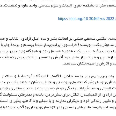
لسفه هنر، دانشکده حقوق، الهیات و علوم سیاسی، واحد علوم و تحقیقات، دان
https://doi.org/10.30465/os.2022
یسم، مکتبی فلسفی مبتنی بر اصالت بشر و سه اصل آزادی، انتخاب و م
با بازتاب یافته است. بکت همواره مستقل بود و هیچگاه وارد بازیهای سی
ازهمین‌رو هر کس از منظر خود آثارش را تفسیر میکند و برخی که شناخت
مید و آثارش را مبهم نشان میدهند.
ه ترتیب، پس از بدست‌دادن خلاصه، خاستگاه، فردسانها و ساختار نما
 منظری نو، با روش کتابخانه‌ای، توصیفی و تحلیلی، نشان میدهد بکت در نمایش
 انسانی و صحنۀ پایانی زندگی دو فردسان، بدنبال نقد ایستایی، رکود و
ین آزادی، از اندیشیدن، تلاش برای پیش‌بردن جامعه و پذیرفتن مسئولیت گری
 تغییر زندگی خود و دیگران ندارند و با تنبلی و ناآگاهی، پذیرای استث
زیستانسیالیست‌ها، رهایی انسان را در خودسازی، بیداری و قدرت اراده و ان