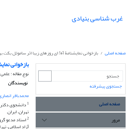
غرب شناسی بنیادی
صفحه اصلی
بازخوانی نمایشنامۀ آه! ای روزهای زیبا اثر ساموئل بکت
بازخوانی نمای
نوع مقاله : علم
نویسندگان
جستجوی پیشرفته
محمدباقر انصاری
صفحه اصلی
1
دانشجوی دکترای 
تهران، ایران.
2
استاد مدعو گرو
مرور
آزاد اسلامی، تهر