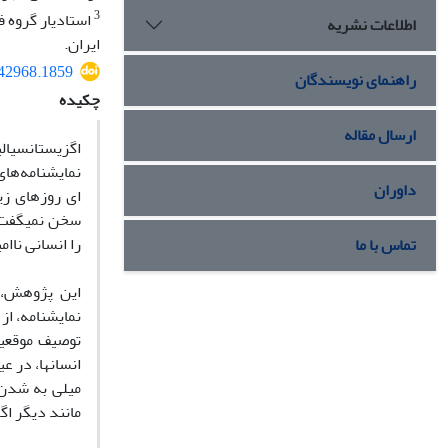
3
استادیار گروه ف
اطلاعات نشریه
ایران.
.42968.1859
راهنمای نویسندگان
چکیده
ارسال مقاله
اگزیستانسیال
داوران
ای روزهای زی
سخن نمیگفت. 
را انسانی ناا
تماس با ما
این پژوهش، ب
نمایشنامه، از
توصیف موقعیت
انسانها، در ع
میلی به شدن و
مانند دیگر اگ