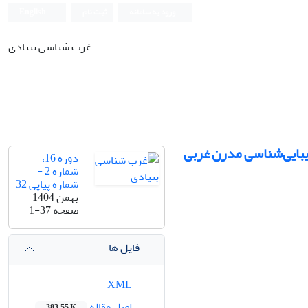
ورود به سامانه
ثبت نام
English
غرب شناسی بنیادی
زیبایی‌شناسی مدرن غربی
دوره 16،
شماره 2 -
شماره پیاپی 32
بهمن 1404
صفحه
1-37
فایل ها
XML
اصل مقاله
383.55 K