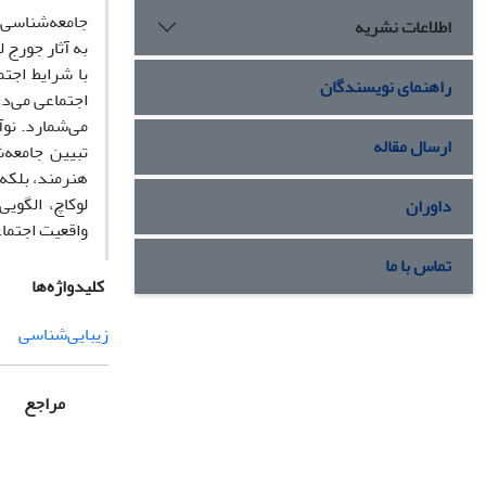
جامعه‌شناسی ه
اطلاعات نشریه
به آثار جورج 
با شرایط اجتم
راهنمای نویسندگان
اجتماعی می‌دا
می‌شمارد. نوآ
ارسال مقاله
تبیین جامعه‌
هنرمند، بلکه 
لوکاچ، الگوی
داوران
واقعیت اجتماع
تماس با ما
کلیدواژه‌ها
زیبا‌یی‌شناسی
مراجع