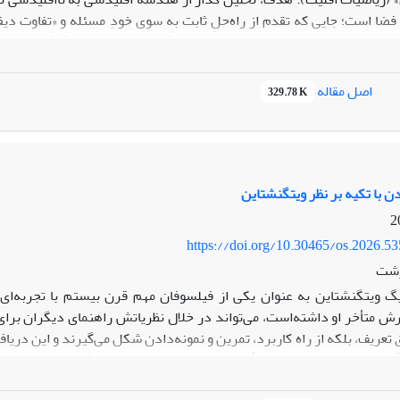
ا است؛ جایی که تقدم از راه‌حلِ ثابت به سوی خودِ مسئله و «تفاوت دی
اکثریت» و «ریاضیات اقلیت» می‌تواند این گذار را به عنوان دگرگونی د
 هندسه، یافته‌ها نشان می‌دهند که هندسه نااقلیدسی ریمانی – با مفاهیمی
 پویا و رابطه‌گرا تبدیل می‌کند. در این هستی‌شناسی جدید، فردیت نه به
اصل مقاله
329.78 K
ریف می‌شود؛ تحولی که در فیزیک معاصر، به‌ویژه در نظریه پیمانه‌ای، تبلور ی
دن با تکیه بر نظر ویتگنشتاین
https://doi.org/10.30465/os.2026.5
رشت
گ ویتگنشتاین به عنوان یکی از فیلسوفان مهم قرن بیستم با تجربه‌ای ک
 متأخر او داشته‌است، می‌تواند در خلال نظریاتش راهنمای دیگران برای
 تعریف، بلکه از راه کاربرد، تمرین و نمونه‌دادن شکل می‌گیرند و این دریاف
ّمی برای ویتگنشتاین صرفاً شغل نبود، بلکه نحوی هماهنگی در عمل بود ک
ر بستر موقعیت‌های متغیر، با تکیه بر شباهت‌های خانوادگی، نقش بنیاد