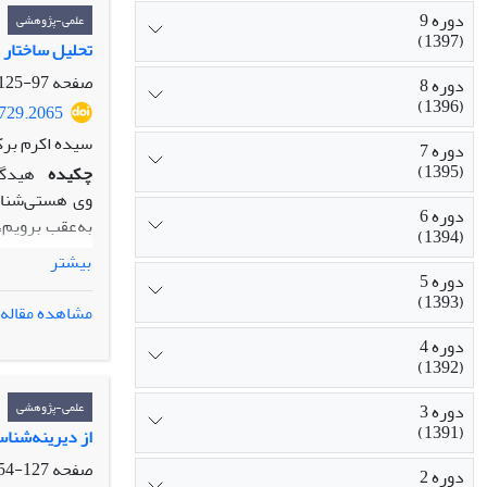
دوره 9
علمی-پژوهشی
(1397)
تحلیل ساختار 
صفحه
97-125
دوره 8
(1396)
2729.2065
سیده اکرم برک
دوره 7
(1395)
چکیده
وی هستی‌شناسی
دوره 6
به‌عقب برویم،
(1394)
"خودفهمی"، تل
بیشتر
درافق زبان و 
دوره 5
(1393)
مشاهده مقاله
دوره 4
نسبت دادن ویژ
(1392)
علمی-پژوهشی
دوره 3
(1391)
از دیرینه‌شن
صفحه
127-154
دوره 2