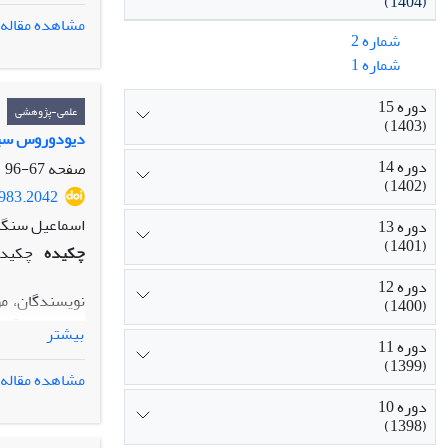
(1404)
هم‌حسیِ کلی اس
مشاهده مقاله
شماره 2
تجربه حسی را 
شماره 1
رویکردی که می‌
دوره 15
علمی-پژوهشی
(1403)
دیودوروس سیسی
دوره 14
صفحه
67-96
(1402)
1983.2042
اسماعیل سنگا
دوره 13
(1401)
چکیده
چکیده
دوره 12
نویسندگان، مو
(1400)
پولی‌بیوس آرک
بیشتر
دوره 11
شهرها و دوران 
(1399)
تا دیودوروس ک
مشاهده مقاله
دوره 10
یونان باستان ا
(1398)
دیودوروس براز