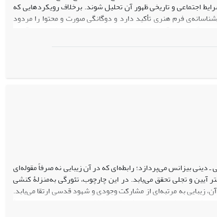
رایط اجتماعی و تاریخی ظهور آن تحلیل شوند. برخلاف رویکردهایی که
ایی‌شناسانه‌ی فرم هنری تأکید دارد و دوگانگی صورت و محتوا را مردود
ت و هگل) و نقد آن، امکان تبیین جامعه‌شناختی هنر را فراهم می‌آورد.
اختارهای اجتماعی و تاریخی تحلیل می‌شود. این مقاله نشان می‌دهد
که از رهگذر آن می‌توان نسبت فرم هنری و واقعیت اجتماعی را به‌نحو
دینی بیزانس می‌پردازد؛ رابطه‌ای که در آن زیبایی نه صرفاً مقوله‌ای
آیین و تجلی تحقق می‌یابد. در این چارچوب، تئورگی به‌منزلۀ کنشی
 زیبایی به مرتبه‌ای از مشارکت وجودی و شهود قدسی ارتقا می‌یابد.
دی کیفی و تطبیقی میان متافیزیک نوافلاطونی، الهیات مسیحی و نظریۀ
یک از میان برداشته می‌شود؛ زیرا هر سه بر مبنای اصل تجلی و نظریۀ