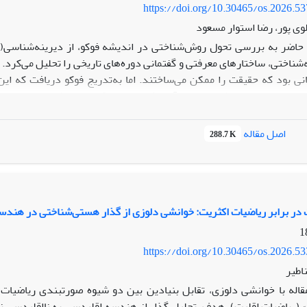
https://doi.org/10.30465/os.2026.5
 پور، رضا استوار مسعود
شناختی، ساختارهای معرفتی و گفتمانی دوره‌ها‌ی تاریخی را تحلیل می‌کرد. 
نی بود که حقیقت را ممکن می‌ساختند. اما به‌‌تدریج فوکو دریافت که
أسی به نیچه، به تبارشناسی روی آورد که بر ستیز قدرت، سوژه‌سازی، و در
 اکنون» به مرکز توجه می‌آیند.
اصل مقاله
288.7 K
ه در این میان قابل تامل است، نسبت این دو رویکرد روش‌شناختی در اند
نوع گسست، و برخی بر تداوم و تحول روش‌شناختی فوکو تاکید دارند. مقاله ح
 دلوز از اندیشه فوکو، به این بحث بپردازد که رابطه بین دیرینه‌شن
 در آن قدرت، دانش و سوژگی درهم‌تنیده‌اند.
 در برابر ریاضیات اکثریت: خوانشی دلوزی از گذار هستی‌شناختی در هندس
https://doi.org/10.30465/os.2026.5
اطیر
قاله با خوانشی دلوزی، تقابل بنیادین بین دو شیوه صورتبندی ریاضیات 
 (ریاضیات اقلیت). هدف، تحلیل گذار از هندسه اقلیدسی به نااقلیدسی نه