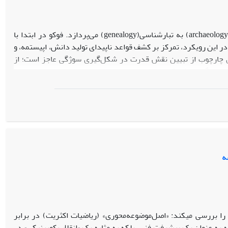
مقاله حاضر به بررسی تحول روش‌شناختی در اندیشه فوکو، از دیرینه‌شناسی‌(archaeology) به تبارشناسی(genealogy) می‌پردازد. فوکو در ابتدا با
در این رویکرد، تمرکز بر کشف قواعد ناپیدای تولید دانش، اپیستمه، و
 این چارچوب از تبیین نقش قدرت در شکل‌گیری سوژگی عاجز است؛ از
هم‌تنیدگی دانش/قدرت تاکید دارد؛ در این تحلیل، مفاهیمی چون بدن،
یشه فوکو است. برخی بر این باورند که رابطه میان دیرینه‌شناسی و
اضر بر آن است که با بررسی این دیدگاه‌ها، با بهره‌گیری از انگاشت
اسی و تبارشناسی نه گسست بلکه «تاخوردگی» است؛ یعنی یک پیوستار
ه
را بررسی میکند: «اصل‌موضوعه‌محوری» (ریاضیات اکثریت) در برابر
 به عنوان یک پیشرفت فنی، بلکه به مثابه یک «انقلاب کوپرنیکی» در