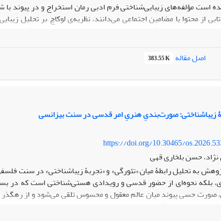
ه است مؤلفه‌های زیبایی‌شناختی فرم ادبی رمان استخراج و در پیوند با ش
زتابی از محتوا یا مضامین اجتماعی می‌دانند، نظریه‌ی لوکاچ بر تحلیل زیب
ری نظریه‌ی لوکاچ در آن است که با تکیه بر سنت زیبایی‌شناسی آلمانی (کان
ل‌گیری و تکوین فرم‌های هنری نه در سطح ذهنیت هنرمند، بلکه در بستر س
ه‌ی رمان لوکاچ، الگویی برای صورت‌بندی جامعه‌شناسی هنر فراهم می‌سازد 
اصل مقاله
383.55 K
د.
ۀ زیباشناختی: صورت‌بندیِ هنریِ امر قدسی در سنت بیزانسی
https://doi.org/10.30465/os.2026.5
نژاد، حسن بلخاری قهی
وهش به تحلیل رابطۀ میان «تئورگی» و «تجربۀ زیباشناختی» در سنت فلسفی ـ 
ی، بلکه نحوه‌ای از حضور قدسی و رویدادی هستی‌شناختی است که در بستر 
، صورت حسی پیوند میان عالم معقول و محسوس تلقی می‌شود و از رهگذر آن،
تحلیل فلسفی ـ تأویلی و بر پایۀ مطالعۀ اسنادی و متنی انجام شده و رویکر
 بیزانسی اتخاذ می‌کند. در فلسفۀ بیزانسی، مرز میان هنر، آیین و متافیز