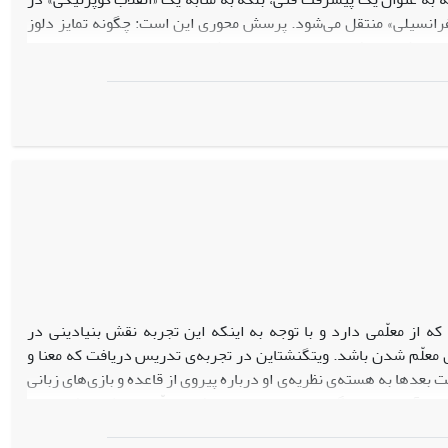
فرانسیلی» منتقل می‌شود. پرسش محوری این است: چگونه تمایز دلوز
ر هستی‌شناسی فضا توضیح دهد؟ با روشی توصیفی-تحلیلی و با بررسی
 چون خمینه، انحنا و دیدمانگاه – هستی‌شناسی ایستای اقلیدسی را به
 عنوان هویتی ثابت، بلکه به عنوان فرآیندی مبتنی بر «تکینگی‌ها» و
افته است.
ه از معلّمی دارد و با توجه به اینکه این تجربه نقش بنیادینی در
 معلّم شدن باشد. ویتگنشتاین در تجربه‌ی تدریس دریافت که معنا و
ت بعدها به هسته‌ی نظریه‌ی او درباره پیروی از قاعده و بازی‌های زبانی
ه او آن را هم‌سنگ معنویت می‌دانست. فهم معلّمی به‌مثابه تشخیص و
ین ایمان و اعتماد در یادگیری، توجه به جزئیات زنده‌ی کلاس درس،