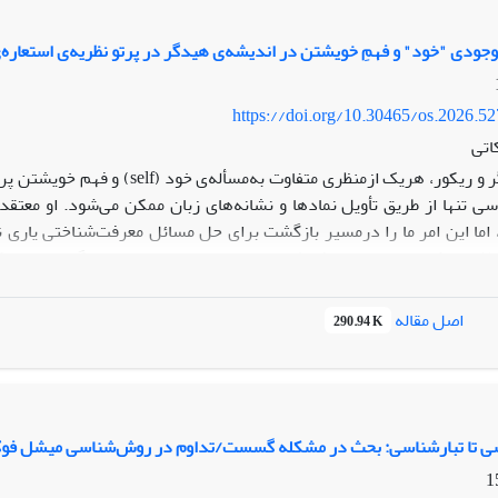
وجودی "خود" و فهمِ خویشتن در اندیشه‌ی هیدگر در پرتو نظریه‌ی استعاره‌
https://doi.org/10.30465/os.2026.5
اتی
هیدگر و ریکور، هریک ازمنظری مت
 تنها از طریق تأویل نمادها و نشانه‌های زبان ممکن می‌شود. او معتق
 اما این امر ما را درمسیر بازگشت برای حل مسائل معرفت‌شناختی یاری 
اش می‌کنیم جنبه‌های مشترک را بیان نماییم و میان دو دیدگاه پیوند ب
رابطه با دیگری، تحقق می‌یابد. سپس مدلل خواهیم کرد که بنابر نظریه‌ی ا
اصل مقاله
290.94 K
از بنیان هستی‌شناخ
گی استعاری به‌ساختار وجودی دازاین نشان دهیم.
اسی تا تبارشناسی: بحث در مشکله گسست/تداوم در روش‌شناسی میشل فوک